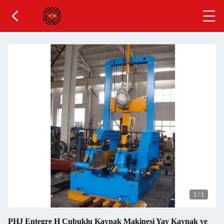
1
/
1
PHJ Entegre H Çubuklu Kaynak Makinesi Yay Kaynak ve