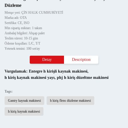
Düzleme
Menşe yeri: ÇİN HALK CUMHURİYETİ
Marka adı: OTA
Sertifika: CE, ISO
Min sipariş miktarı: 1 takım
Ambalaj bilgileri: Ahşap palet
Teslim süresi: 10-15 gün
Ödeme koşulları: L/C, T/T
Yetenek temini: 100 set/ay
Detay
Description
Vurgulamak:
Entegre h kirişli kaynak makinesi
,
h kiriş kaynak makinesi yayı
,
phj h kiriş düzeltme makinesi
Tags:
Gantry kaynak makinesi
h kiriş flens düzleme makinesi
h kiriş kaynak makinesi