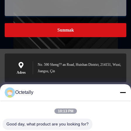
Sunmak
No. 590 Sheng?? an Road, Huishan District, 214151, Wuxi,
Jiangsu, Çin
Adres
Octetally
sales@wellleader.com
E-posta
10:13 PM
Good day, what product are you looking for?