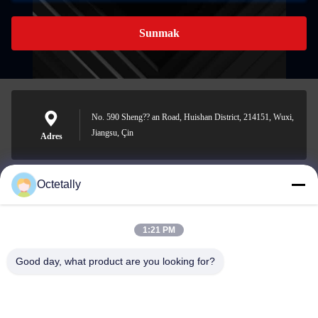
Sunmak
No. 590 Sheng?? an Road, Huishan District, 214151, Wuxi,
Jiangsu, Çin
Adres
Octetally
sales@wellleader.com
E-posta
1:21 PM
Good day, what product are you looking for?
0086-510-83271222
Telefon.