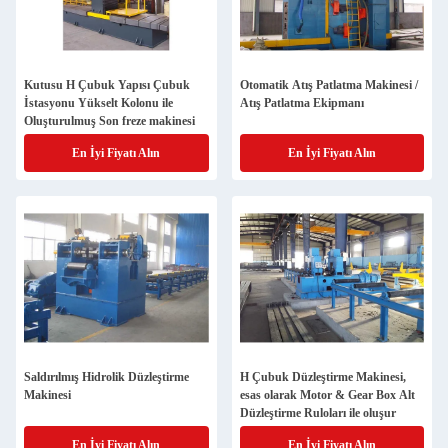
Kutusu H Çubuk Yapısı Çubuk
Otomatik Atış Patlatma Makinesi /
İstasyonu Yükselt Kolonu ile
Atış Patlatma Ekipmanı
Oluşturulmuş Son freze makinesi
En İyi Fiyatı Alın
En İyi Fiyatı Alın
Saldırılmış Hidrolik Düzleştirme
H Çubuk Düzleştirme Makinesi,
Makinesi
esas olarak Motor & Gear Box Alt
Düzleştirme Ruloları ile oluşur
En İyi Fiyatı Alın
En İyi Fiyatı Alın